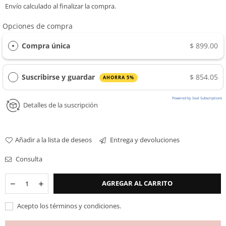
Envío
calculado al finalizar la compra.
habitual
Opciones de compra
Compra única
$ 899.00
Suscribirse y guardar
$ 854.05
AHORRA 5%
Powered by Seal Subscriptions
Detalles de la suscripción
Añadir a la lista de deseos
Entrega y devoluciones
Consulta
Cantidad
Disminuir
Incrementar
AGREGAR AL CARRITO
cantidad
cantidad
{{
{{
Acepto los términos y condiciones.
product
product
))
})